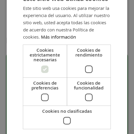
Este sitio web usa cookies para mejorar la
experiencia del usuario. Al utilizar nuestro
sitio web, usted acepta todas las cookies
de acuerdo con nuestra Política de
cookies.
Más información
Detalles
Cookies
Cookies de
estrictamente
rendimiento
necesarias
Descripción
Cookies de
Cookies de
preferencias
funcionalidad
· Material resina.
· Tamaño: 13 x 26 mm.
· La pieza tiene 12 mm de altura.
Cookies no clasificadas
· La base de la pieza es plana.
· Taladro de 2,3 mm.
· Principalmente son para conjunto de
anillo zamak