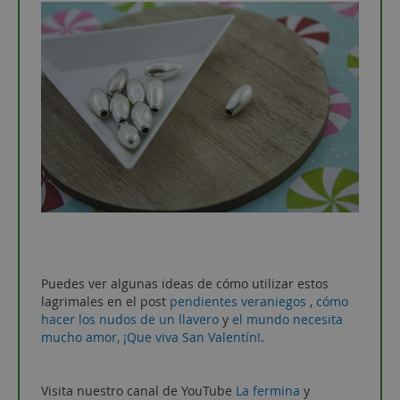
Puedes ver algunas ideas de cómo utilizar estos
lagrimales en el post
pendientes veraniegos
,
cómo
hacer los nudos de un llavero
y
el mundo necesita
mucho amor, ¡Que viva San Valentín!
.
Visita nuestro canal de YouTube
La fermina
y