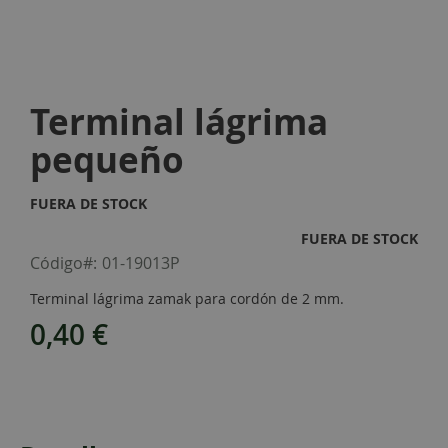
Skip
to
Terminal lágrima
the
beginning
pequeño
of
the
images
FUERA DE STOCK
gallery
FUERA DE STOCK
Código
01-19013P
Terminal lágrima zamak para cordón de 2 mm.
0,40 €