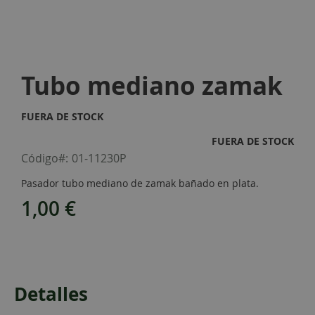
Skip
to
Tubo mediano zamak
the
beginning
of
FUERA DE STOCK
the
images
FUERA DE STOCK
gallery
Código
01-11230P
Pasador tubo mediano de zamak bañado en plata.
1,00 €
Detalles