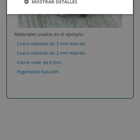
MOSTRAR DETALLES
Materiales usados en el ejemplo:
·
Cuero redondo de 3 mm marrón.
·
Cuero redondo de 2 mm marrón.
·
Cierre imán de 6 mm.
·
Pegamento hasulith.