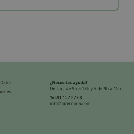
 Datos
¿Necesitas ayuda?
De L a J de 9h a 18h y V de 9h a 15h
ookies
Tel:
91 157 27 68
info@lafermina.com