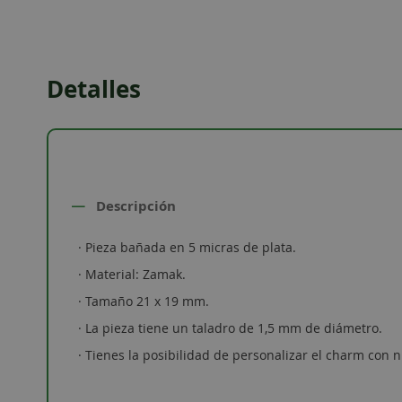
to
the
beginning
of
Detalles
the
images
gallery
Descripción
· Pieza bañada en 5 micras de plata.
· Material: Zamak.
· Tamaño 21 x 19 mm.
· La pieza tiene un taladro de 1,5 mm de diámetro.
· Tienes la posibilidad de personalizar el charm con n