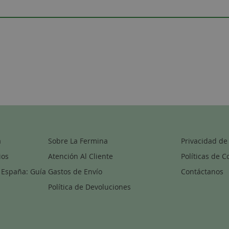
a
Sobre La Fermina
Privacidad de
ios
Atención Al Cliente
Políticas de C
 España: Guía
Gastos de Envío
Contáctanos
Política de Devoluciones