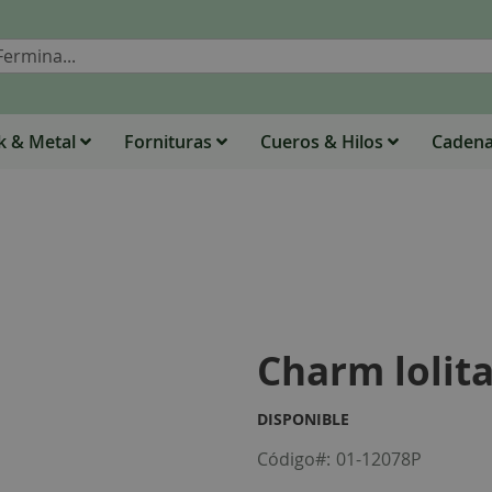
Buscar
 & Metal
Fornituras
Cueros & Hilos
Caden
Charm lolit
DISPONIBLE
Código
01-12078P