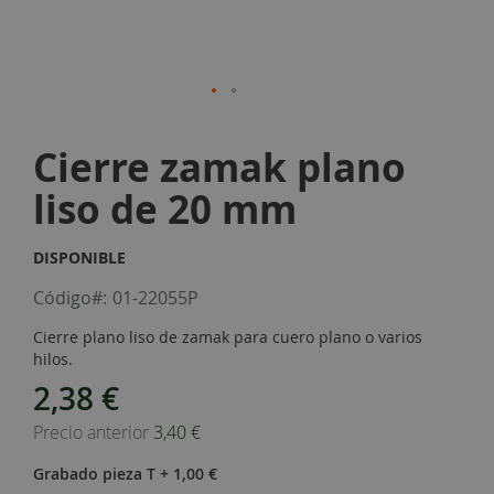
Skip
to
Cierre zamak plano
the
beginning
liso de 20 mm
of
the
images
DISPONIBLE
gallery
Código
01-22055P
Cierre plano liso de zamak para cuero plano o varios
hilos.
2,38 €
Special
Price
Precio anterior
3,40 €
Grabado pieza T
+
1,00 €