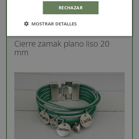
Para saber cómo cuidar el zamak te invitamos a que
leas el post
"Como cuidar tu bisuteria
" además
RECHAZAR
puedes limpiar el zamak con la
gamuza limpia
metales
.
MOSTRAR DETALLES
Cierre zamak plano liso 20
mm