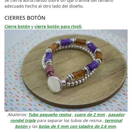
Se cierra abrochando sobre un ojal o anilla del tamaño
adecuado hecho al otro lado del diseño.
CIERRES BOTÓN
Cierre botón
y
cierre botón para rivoli
.
Abalorios:
Tubo pequeño resina
,
cuero de 2 mm
,
pasador
rondel triple
para separar los tubos de resina ,
terminal
botón
y las
bolas de 5 mm con taladro de 2,6 mm
.