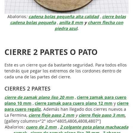
Abalorios
:
cadena bolas pequeña alta calidad
,
cierre bolas
cadena bolas pequeña
,
anilla 8
mm
y
charm flecha con
piedra azul
.
CIERRE 2 PARTES O PATO
Este es un cierre que da bastante seguridad. Para todos ellos
tendrás que pegar los extremos de los cordones dentro de
cada una de las partes del cierre.
CIERRES 2 PARTES
cierre de zamak plano liso 20 mm
,
cierre zamak para cuero
plano 10 mm
,
cierre zamak para cuero plano 12 mm
y
cierre
para cuero regaliz
. Además han llegado dos cierres nuevos a
La Fermina,
cierre fleje paso 2 mm
y
cierre fleje paso 3 mm
.
[gallery columns="2" ids="4805,4806,4808,4807"]
Abalorios
:
cuero de 2 mm
,
2 colgante gota plana machacada
zamak
,
cierre de zamak plano liso 20 mm
,
3 chapas