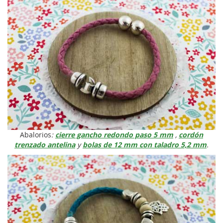
Abalorios
:
cierre gancho redondo paso 5 mm
,
cordón
trenzado antelina
y
bolas de 12 mm con taladro 5,2 mm
.