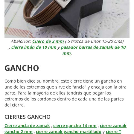
Abalorios:
Cuero de 2 mm
( 5 trozos de unos 15-20 cms)
,
cierre imán de 10 mm
y
pasador barras de zamak de 10
mm
.
GANCHO
Como bien dice su nombre, este cierre tiene un gancho en
uno de los extremos que sirve de "ancla" y encaja con la otra
parte. Para la mayoría de ellos tendrás que pegar los
extremos de los cordones dentro de cada una de las partes
del cierre.
CIERRES GANCHO
Cierre ancla de zamak
,
cierre gancho 14 mm
,
cierre zamak
gancho 2 mm
,
cierre zamak gancho martillado
y
cierre T