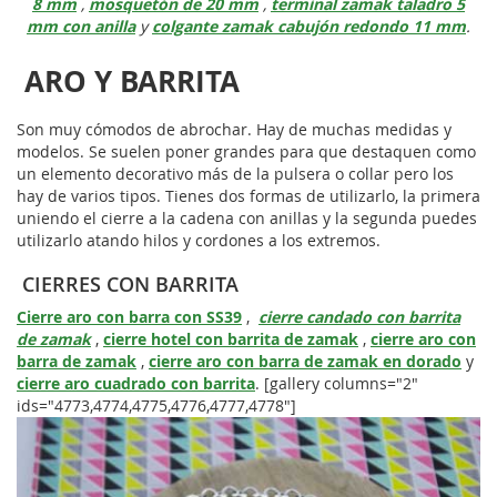
8 mm
,
mosquetón de 20 mm
,
terminal zamak taladro 5
mm con anilla
y
colgante zamak cabujón redondo 11 mm
.
ARO Y BARRITA
Son muy cómodos de abrochar. Hay de muchas medidas y
modelos. Se suelen poner grandes para que destaquen como
un elemento decorativo más de la pulsera o collar pero los
hay de varios tipos. Tienes dos formas de utilizarlo, la primera
uniendo el cierre a la cadena con anillas y la segunda puedes
utilizarlo atando hilos y cordones a los extremos.
CIERRES CON BARRITA
Cierre aro con barra con SS39
,
cierre candado con barrita
de zamak
,
cierre hotel con barrita de zamak
,
cierre aro con
barra de zamak
,
cierre aro con barra de zamak en dorado
y
cierre aro cuadrado con barrita
. [gallery columns="2"
ids="4773,4774,4775,4776,4777,4778"]