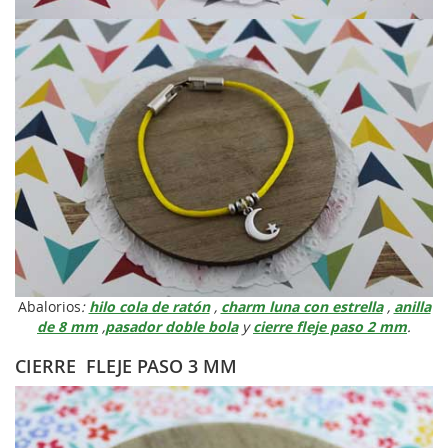
Abalorios
:
hilo cola de ratón
,
charm luna con estrella
,
anilla
de 8 mm
,
pasador doble bola
y
cierre fleje paso 2 mm
.
CIERRE FLEJE PASO 3 MM