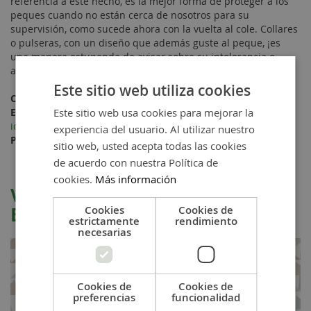
referencia a este hecho, es la mejor forma de proteger a los
peques cuando no están cerca de nosotros para su
supervisión, como sucede ahora con la vuelta al cole. Collares
o pulseras, con un diseño que además guste al peque, ¡es
una manera estupenda de avisar sobre su intolerancia o
alergia!. En...
Este sitio web utiliza cookies
Categorías:
Vuelta al Cole
Este sitio web usa cookies para mejorar la
Etiquetas:
zamak
,
manualidades bisutería
&
pulsera
identificadora alergias
experiencia del usuario. Al utilizar nuestro
Publicado:
1 September, 2021
Publicado por:
lafermina
sitio web, usted acepta todas las cookies
de acuerdo con nuestra Política de
cookies.
Más información
Vuelta al cole: Detalles que
Encantarán a los Peques
Cookies
Cookies de
estrictamente
rendimiento
necesarias
Cookies de
Cookies de
preferencias
funcionalidad