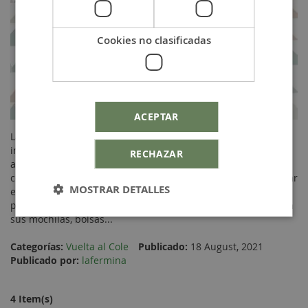
Cookies no clasificadas
ACEPTAR
La vuelta al cole es un momento que los peques viven
intensamente. La vuelta a la rutina, que les puede resultar
RECHAZAR
algo estresante, pero también ilusionante por el reencuentro
con los amigos. ¡Pero si hay algo que les emociona es estrenar
MOSTRAR DETALLES
el nuevo material escolar!. Junto a ese material escolar
podemos añadir detalles únicos. Detalles que personalizarán
sus mochilas, bolsas...
Categorías:
Vuelta al Cole
Publicado:
18 August, 2021
Publicado por:
lafermina
4 Item(s)