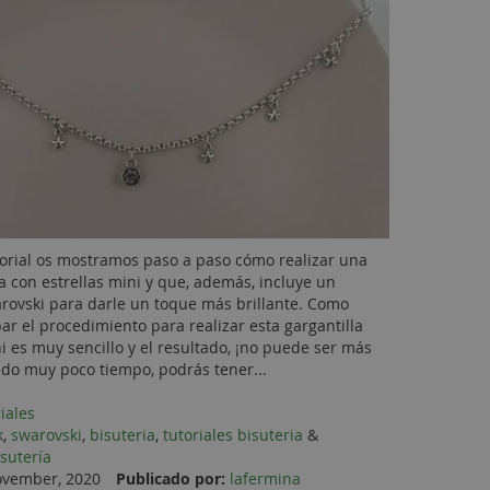
torial os mostramos paso a paso cómo realizar una
la con estrellas mini y que, además, incluye un
rovski para darle un toque más brillante. Como
r el procedimiento para realizar esta gargantilla
ni es muy sencillo y el resultado, ¡no puede ser más
do muy poco tiempo, podrás tener...
riales
k
,
swarovski
,
bisuteria
,
tutoriales bisuteria
&
sutería
vember, 2020
Publicado por:
lafermina