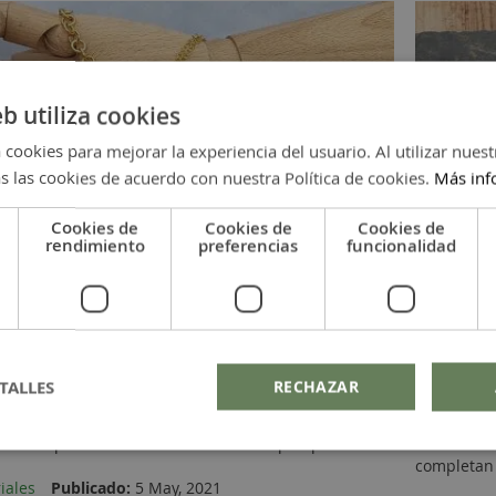
eb utiliza cookies
 cookies para mejorar la experiencia del usuario. Al utilizar nuest
s las cookies de acuerdo con nuestra Política de cookies.
Más inf
Cookies de
Cookies de
Cookies de
rendimiento
preferencias
funcionalidad
mostramos como hacer este bonito, original y tan de
En este ví
ado con Pompón. Te invitamos a que visualices el
y material
TALLES
RECHAZAR
ra que veas qué fácil es hacerlo y que sólo te llevará
y muy de m
os. Además, este Collar Dorado con Pompón, con
dan ese to
permite personalizarlo con el color de pompón...
está hecha
completan 
riales
Publicado:
5 May, 2021