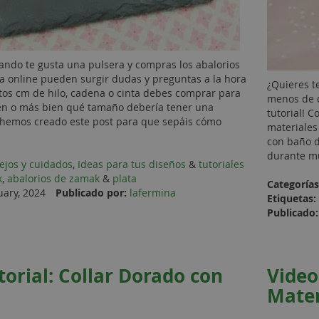
ndo te gusta una pulsera y compras los abalorios
a online pueden surgir dudas y preguntas a la hora
¿Quieres te
tos cm de hilo, cadena o cinta debes comprar para
menos de d
en o más bien qué tamaño debería tener una
tutorial! 
o hemos creado este post para que sepáis cómo
materiales
con baño d
durante mu
ejos y cuidados
,
Ideas para tus diseños
&
tutoriales
k
,
abalorios de zamak
&
plata
Categorías
uary, 2024
Publicado por:
lafermina
Etiquetas:
Publicado:
torial: Collar Dorado con
Video
Mater