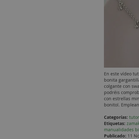
En este vídeo tu
bonita gargantil
colgante con swa
podréis comproba
con estrellas mi
bonito!. Emplean
Categorías:
tuto
Etiquetas:
zama
manualidades bi
Publicado:
11 No