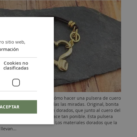
ro sitio web,
ormación
Cookies no
clasificadas
deo tutorial te mostramos cómo hacer una pulsera de cuero
es dorados que captará todas las miradas. Original, bonita
ACEPTAR
oda, los complementos en dorados, que junto al cuero del
que desenfadado que la hace tan ponible. Esta pulsera
 con cuero de alta calidad. Los materiales dorados que la
llevan...