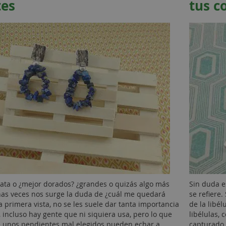
tes
tus 
ata o ¿mejor dorados? ¿grandes o quizás algo más
Sin duda e
s veces nos surge la duda de ¿cuál me quedará
se refiere
a primera vista, no se les suele dar tanta importancia
de la libél
, incluso hay gente que ni siquiera usa, pero lo que
libélulas, 
e unos pendientes mal elegidos pueden echar a...
capturado 