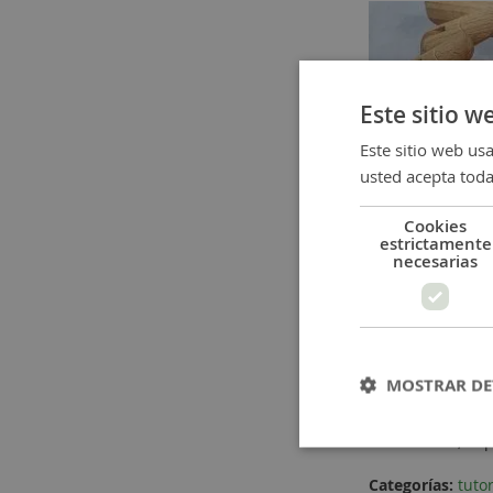
Este sitio w
Este sitio web usa
usted acepta toda
Cookies
estrictamente
necesarias
En este post te 
moda, Collar Dor
MOSTRAR DE
vídeo tutorial pa
un par de minut
baño de oro, te 
Categorías:
tuto