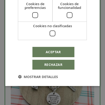
Cookies de
Cookies de
Para saber cómo cuidar el zamak te invitamos a que
preferencias
funcionalidad
leas el post
"Como cuidar tu bisuteria
"
Puedes limpiar el zamak con la
gamuza limpia
metales
Cookies no clasificadas
Charm regla
ACEPTAR
RECHAZAR
MOSTRAR DETALLES