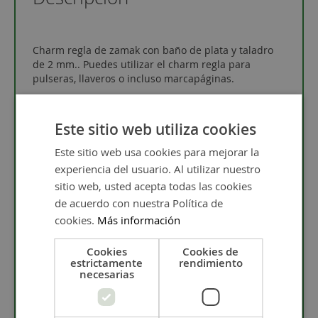
Charm regla de zamak con baño de plata y taladro
de 2 mm.. Puedes utilizar el charm regla para
pulseras, llaveros o incluso marcapáginas.
El abalorio perfecto para tus regalos de profes.
Tienes más ideas en el post
Regalos para
Este sitio web utiliza cookies
profesores
.
Este sitio web usa cookies para mejorar la
experiencia del usuario. Al utilizar nuestro
¿Qué es el Zamak?
sitio web, usted acepta todas las cookies
de acuerdo con nuestra Política de
cookies.
Más información
El zamak es un material muy duro y con alta
Cookies
Cookies de
resistencia. Es una aleación compuesta de zinc,
estrictamente
rendimiento
aluminio, cobre y magnesio.
Debido a sus
necesarias
propiedades de dureza, resistencia a la corrosión y a
la suciedad es muy utilizado en bisutería, como
colgantes, bolas, cierres, charms, etc...