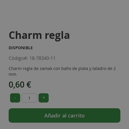
Skip
to
Charm regla
the
beginning
of
DISPONIBLE
the
images
Código
18-78340-11
gallery
Charm regla de zamak con baño de plata y taladro de 2
mm.
0,60 €
-
+
Añadir al carrito