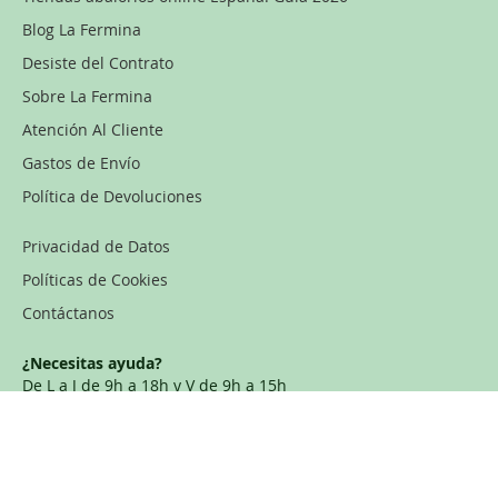
Blog La Fermina
Desiste del Contrato
Sobre La Fermina
Atención Al Cliente
Gastos de Envío
Política de Devoluciones
Privacidad de Datos
Políticas de Cookies
Contáctanos
¿Necesitas ayuda?
De L a J de 9h a 18h y V de 9h a 15h
Tel:
91 157 27 68
info@lafermina.com