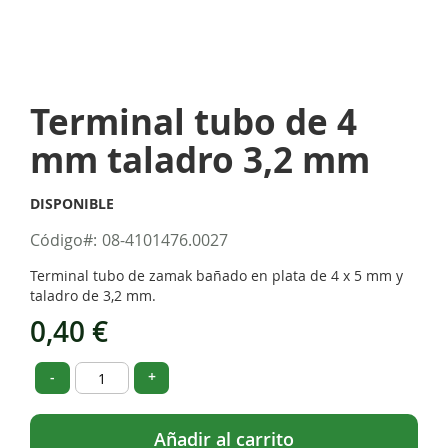
Skip
to
Terminal tubo de 4
the
beginning
mm taladro 3,2 mm
of
the
images
DISPONIBLE
gallery
Código
08-4101476.0027
Terminal tubo de zamak bañado en plata de 4 x 5 mm y
taladro de 3,2 mm.
0,40 €
-
+
Añadir al carrito