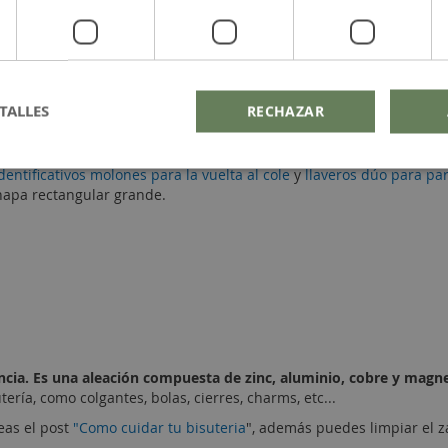
ras de plata especial para grabar con láser o con punta de diama
ero rectangular militar
,
chapa rectangular mediana
,
chapa rectan
TALLES
RECHAZAR
 y mensajes que quieras en con nuestro
servicio de grabado láser
.
dentificativos molones para la vuelta al cole
y
llaveros dúo para p
chapa rectangular grande.
ncia. Es una aleación compuesta de zinc, aluminio, cobre y magn
tería, como colgantes, bolas, cierres, charms, etc...
eas el post
"Como cuidar tu bisuteria
", además puedes limpiar el 