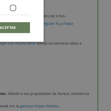
nte. La pieza tiene un taladro de 3 mm.
gular pequeña
,
chapa rectangular XL
y
chapa
ACEPTAR
arejas con mucho amor
donde encontrarás ideas e
esio.
Debido a sus propiedades de dureza, resistencia
zamak con la
gamuza limpia metales
.