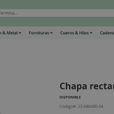
Buscar
 & Metal
Fornituras
Cueros & Hilos
Caden
Chapa recta
DISPONIBLE
Código
23-686400-04