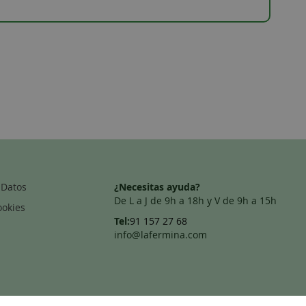
 Datos
¿Necesitas ayuda?
De L a J de 9h a 18h y V de 9h a 15h
ookies
Tel:
91 157 27 68
info@lafermina.com