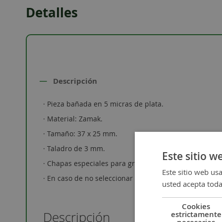
Detalles
Descripción
· Pieza bañada en 5 micras de plata.
· Material: Zamak.
· Tamaño: 37 x 25 mm.
· Taladro de 3 mm.
Este sitio w
· Chapas especiales para grabar con nuestro servicio 
Este sitio web usa
· En caso de no seleccionar tipo de grabado este se re
usted acepta toda
Cookies
estrictamente
Descripción
necesarias