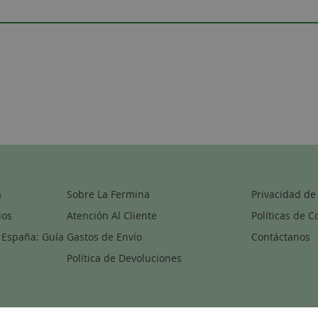
a
Sobre La Fermina
Privacidad de
ios
Atención Al Cliente
Políticas de C
 España: Guía
Gastos de Envío
Contáctanos
Política de Devoluciones