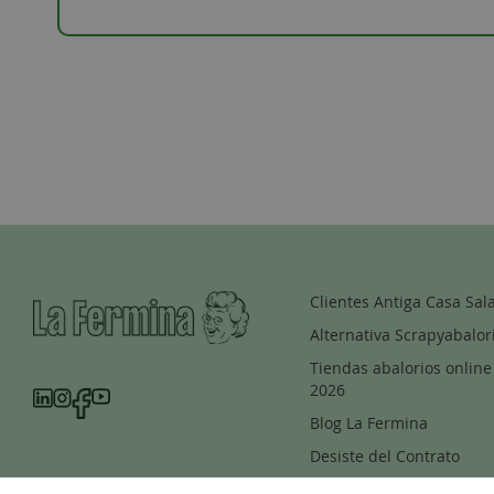
Clientes Antiga Casa Sal
Alternativa Scrapyabalor
Tiendas abalorios online
2026
Blog La Fermina
Desiste del Contrato