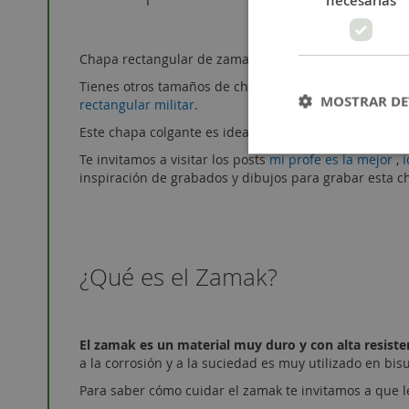
Chapa rectangular de zamak grande con baño de 5 mic
Tienes otros tamaños de chapa rectangular:
chapa ac
MOSTRAR DE
rectangular militar
.
Este chapa colgante es ideal para grabar los dibujos
Te invitamos a visitar los posts
mi profe es la mejor
,
i
inspiración de grabados y dibujos para grabar esta 
¿Qué es el Zamak?
El zamak es un material muy duro y con alta resiste
a la corrosión y a la suciedad es muy utilizado en bisu
Para saber cómo cuidar el zamak te invitamos a que l