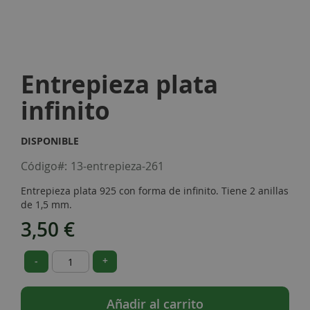
Skip
to
Entrepieza plata
the
beginning
infinito
of
the
images
DISPONIBLE
gallery
Código
13-entrepieza-261
Entrepieza plata 925 con forma de infinito. Tiene 2 anillas
de 1,5 mm.
3,50 €
-
+
Añadir al carrito