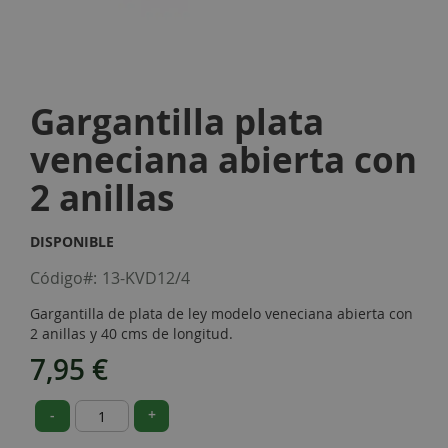
Skip
to
Gargantilla plata
the
beginning
veneciana abierta con
of
the
2 anillas
images
gallery
DISPONIBLE
Código
13-KVD12/4
Gargantilla de plata de ley modelo veneciana abierta con
2 anillas y 40 cms de longitud.
7,95 €
-
+