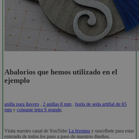
Abalorios que hemos utilizado en el
ejemplo
anilla para llavero
,
2 anillas 8 mm
,
borla de seda artifial de 65
mm
y
colgante letra S grande
.
Visita nuestro canal de YouTube
La fermina
y suscríbete para estar
enterado de todos los paso a paso de nuestros diseños.