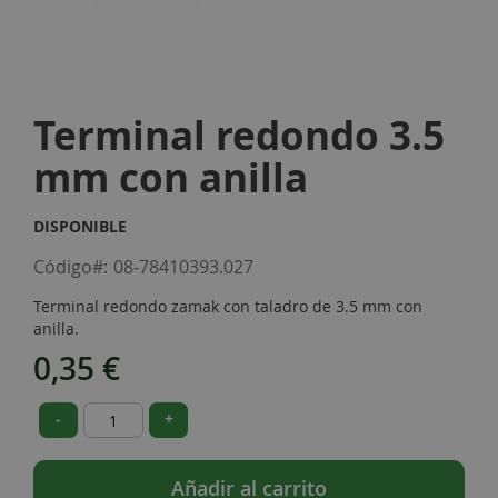
Skip
to
Terminal redondo 3.5
the
beginning
mm con anilla
of
the
images
DISPONIBLE
gallery
Código
08-78410393.027
Terminal redondo zamak con taladro de 3.5 mm con
anilla.
0,35 €
-
+
Añadir al carrito