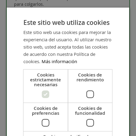
para colgarlos.
Visita el post
terminales para bisutería: tipos y cómo
utilizarlos.
Este sitio web utiliza cookies
Este sitio web usa cookies para mejorar la
experiencia del usuario. Al utilizar nuestro
¿Qué es el Zamak?
sitio web, usted acepta todas las cookies
de acuerdo con nuestra Política de
cookies.
Más información
El zamak es un material muy duro y con alta
resistencia. Es una aleación compuesta de zinc,
Cookies
Cookies de
aluminio, cobre y magnesio.
Debido a sus
estrictamente
rendimiento
propiedades de dureza, resistencia a la corrosión y a
necesarias
la suciedad es muy utilizado en bisutería, como
colgantes, bolas, cierres, charms, etc...
Para saber cómo cuidar el zamak te invitamos a que
Cookies de
Cookies de
leas el post
"Como cuidar tu bisuteria
" además
preferencias
funcionalidad
puedes limpiar el zamak con la
gamuza limpia
metales
.