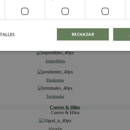
Bastones
Cascarillas
TALLES
RECHAZAR
Cierres
Imperdibles
Pendientes
Terminales
Cueros & Hilos
Cueros & Hilos
Algodón