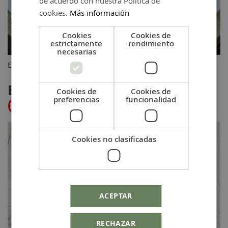
de acuerdo con nuestra Política de
cookies.
Más información
Cookies
Cookies de
estrictamente
rendimiento
necesarias
Encuéntralo pinchando
aquí
Brazalete Círculos Grandes
Cookies de
Cookies de
preferencias
funcionalidad
(NOVEDAD)
Cookies no clasificadas
ACEPTAR
RECHAZAR