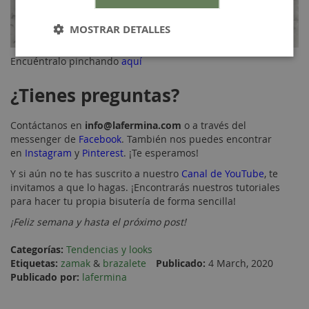
MOSTRAR DETALLES
Encuéntralo pinchando
aquí
¿Tienes preguntas?
Contáctanos en
info@lafermina.com
o a través del
messenger de
Facebook
. También nos puedes encontrar
en
Instagram
y
Pinterest
. ¡Te esperamos!
Y si aún no te has suscrito a nuestro
Canal de YouTube
, te
invitamos a que lo hagas. ¡Encontrarás nuestros tutoriales
para hacer tu propia bisutería de forma sencilla!
¡Feliz semana y hasta el próximo post!
Categorías:
Tendencias y looks
Etiquetas:
zamak
&
brazalete
Publicado:
4 March, 2020
Publicado por:
lafermina