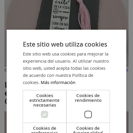
Este sitio web utiliza cookies
Este sitio web usa cookies para mejorar la
experiencia del usuario. Al utilizar nuestro
sitio web, usted acepta todas las cookies
Encontrar el kit de este marcapáginas solidario pulsando
aquí
de acuerdo con nuestra Política de
cookies.
Más información
Llavero Solidario Lucha Contra
el Cáncer de Mama, con
Cookies
Cookies de
Colgante Lazo Solidario
estrictamente
rendimiento
necesarias
Cookies de
Cookies de
preferencias
funcionalidad