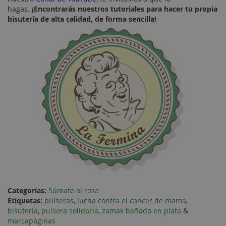
hagas.
¡Encontrarás nuestros tutoriales para hacer tu propia
bisutería de alta calidad, de forma sencilla!
Categorías:
Súmate al rosa
Etiquetas:
pulseras
,
lucha contra el cancer de mama
,
bisuteria
,
pulsera solidaria
,
zamak bañado en plata
&
marcapáginas