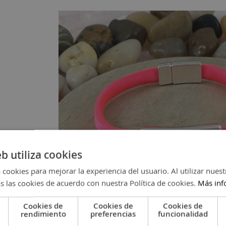
eb utiliza cookies
 cookies para mejorar la experiencia del usuario. Al utilizar nuest
s las cookies de acuerdo con nuestra Política de cookies.
Más inf
asador rectangular de 8 x 26 mm.
-
Cinta espagueti rosa flúor
-
Cookies de
Cookies de
Cookies de
cador para Celíacos
rendimiento
preferencias
funcionalidad