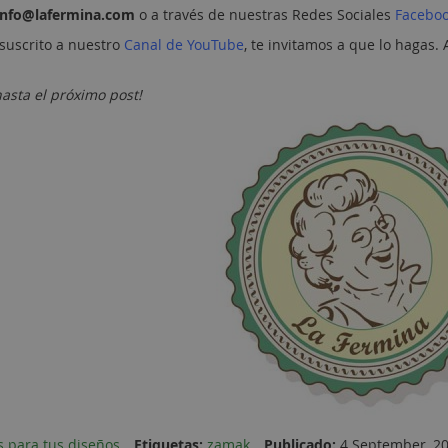
info@lafermina.com
o a través de nuestras Redes Sociales
Facebo
 suscrito a nuestro
Canal de YouTube
, te invitamos a que lo hagas.
hasta el próximo post!
s para tus diseños
Etiquetas:
zamak
Publicado:
4 September, 2