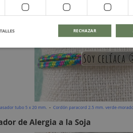
TALLES
RECHAZAR
asador tubo 5 x 20 mm.
-
Cordón paracord 2.5 mm. verde-morad
ador de Alergia a la Soja