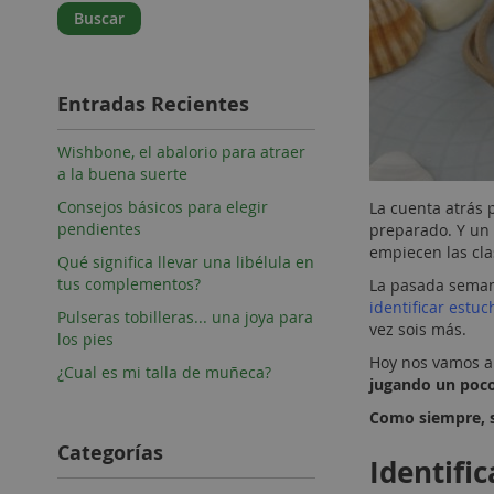
Buscar
Entradas Recientes
Wishbone, el abalorio para atraer
a la buena suerte
Consejos básicos para elegir
La cuenta atrás p
pendientes
preparado. Y un
empiecen las cla
Qué significa llevar una libélula en
tus complementos?
La pasada sema
identificar estuc
Pulseras tobilleras... una joya para
vez sois más.
los pies
Hoy nos vamos a 
¿Cual es mi talla de muñeca?
jugando un poco
Como siempre, 
Categorías
Identifi