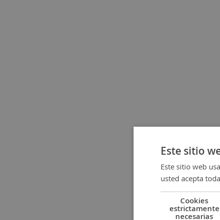
Este sitio w
Este sitio web usa
usted acepta toda
Componentes:
P
Cookies
Identifi
estrictamente
necesarias