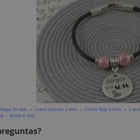
Chapa 20 mm.
-
Cuero marrón 3 mm.
-
Cierre fleje 3 mm.
-
2 ani
la
-
Anilla 6 mm.
preguntas?