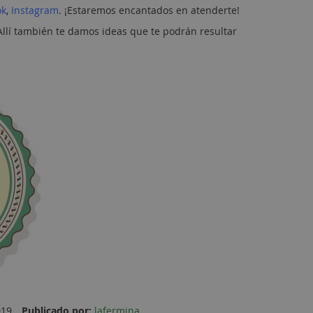
ok
,
Instagram
. ¡Estaremos encantados en atenderte!
 Allí también te damos ideas que te podrán resultar
019
Publicado por:
lafermina