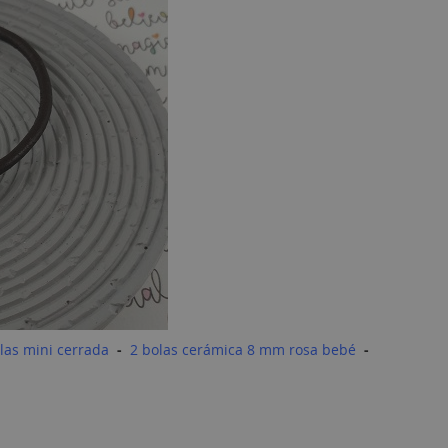
llas mini cerrada
-
2 bolas cerámica 8 mm rosa bebé
-