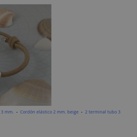
e 3 mm.
-
Cordón elástico 2 mm. beige
-
2 terminal tubo 3