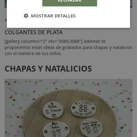
Charm niña plata
y
charm niño plata
.
MOSTRAR DETALLES
Abalorios:
COLGANTES DE PLATA
[gallery columns="2" ids="3089,3088"] Además te
proponemos estas ideas de grabados para chapas y natalicios
con el nombre de tus niños.
CHAPAS Y NATALICIOS