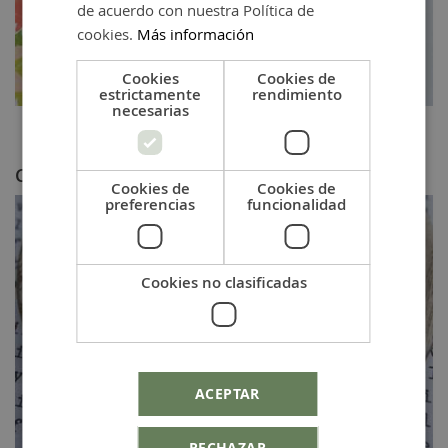
de acuerdo con nuestra Política de
cookies.
Más información
Cookies
Cookies de
estrictamente
rendimiento
necesarias
Abalorios:
pulsera plata abierta con dos anillas 16 cms
,
Entrepieza niño de plata
y
entrepieza niña de plata
.
CHARM DE PLATA
Cookies de
Cookies de
preferencias
funcionalidad
Cookies no clasificadas
ACEPTAR
RECHAZAR