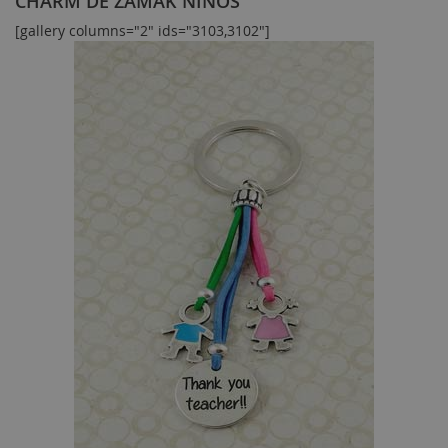
CHARM DE ZAMAK NIÑOS
[gallery columns="2" ids="3103,3102"]