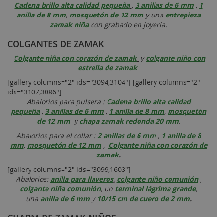
Cadena brillo alta calidad pequeña
,
3 anillas de 6 mm
,
1
anilla de 8 mm
,
mosquetón de 12 mm
y una
entrepieza
zamak niña
con grabado en joyería.
COLGANTES DE ZAMAK
Colgante niña con corazón de zamak
y
colgante niño con
estrella de zamak
[gallery columns="2" ids="3094,3104"] [gallery columns="2"
ids="3107,3086"]
Abalorios para pulsera :
Cadena brillo alta calidad
pequeña
,
3 anillas de 6 mm
,
1 anilla de 8 mm
,
mosquetón
de 12 mm
y
chapa zamak redonda 20 mm
.
Abalorios para el collar :
2 anillas de 6 mm
,
1 anilla de 8
mm
,
mosquetón de 12 mm
,
Colgante niña con corazón de
zamak
.
[gallery columns="2" ids="3099,1603"]
Abalorios:
anilla para llaveros
,
colgante niño comunión
,
colgante niña comunión
, un
terminal lágrima grande
,
una
anilla de 6 mm
y
10/15 cm de cuero de 2 mm
.