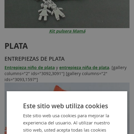
Kit pulsera Mamá
PLATA
ENTREPIEZAS DE PLATA
Entrepieza niño de plata
y
entrepieza niña de plata
. [gallery
columns="2" ids="3092,3091"] [gallery columns="2"
ids="3093,1597"]
Este sitio web utiliza cookies
Este sitio web usa cookies para mejorar la
experiencia del usuario. Al utilizar nuestro
sitio web, usted acepta todas las cookies