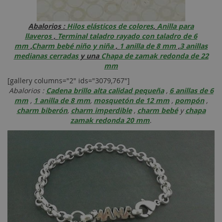
Abalorios :
Hilos elásticos de colores
,
Anilla para
llaveros
,
Terminal taladro rayado con taladro de 6
mm
,
Charm bebé niño y niña
,
1 anilla de 8 mm
,
3 anillas
medianas cerradas
y una
Chapa de zamak redonda de 22
mm
[gallery columns="2" ids="3079,767"]
Abalorios :
Cadena brillo alta calidad pequeña
,
6 anillas de 6
mm
,
1 anilla de 8 mm
,
mosquetón de 12 mm
,
pompón
,
charm biberón
,
charm imperdible
,
charm bebé
y
chapa
zamak redonda 20 mm
.