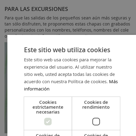
PARA LAS EXCURSIONES
Para que las salidas de los pequeños sean aún más seguras y
tan sólo disfruten, te proponemos estas chapas con grabados
personalizados con los nombres, teléfonos, nombres del cole
o cualquier otra información que necesites.
Este sitio web utiliza cookies
Este sitio web usa cookies para mejorar la
experiencia del usuario. Al utilizar nuestro
sitio web, usted acepta todas las cookies de
acuerdo con nuestra Política de cookies.
Más
información
Cookies
Cookies de
estrictamente
rendimiento
necesarias
Cookies de
Cookies de