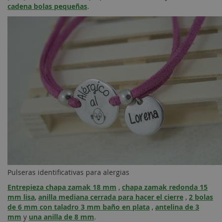
cadena bolas pequeñas
.
Pulseras identificativas para alergias
Entrepieza chapa zamak 18 mm
,
chapa zamak redonda 15
mm lisa
,
anilla mediana cerrada para hacer el cierre
,
2 bolas
de 6 mm con taladro 3 mm baño en plata
,
antelina de 3
mm
y
una anilla de 8 mm
.