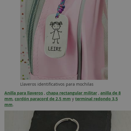
Llaveros identificativos para mochilas
Anilla para llaveros
,
chapa rectangular militar
,
anilla de 8
mm
,
cordón paracord de 2,5 mm
y
terminal redondo 3,5
mm
.