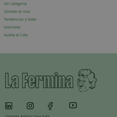
Sin categoría
Súmate al rosa
Tendencias y looks
tutoriales
Vuelta al Cole
Clientes Antiga Casa Sala