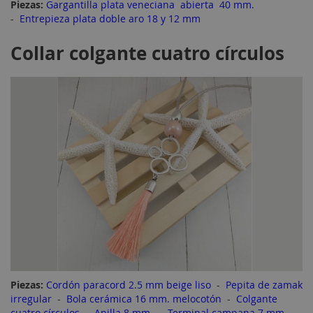
Piezas:
Gargantilla plata veneciana abierta 40 mm.
-
Entrepieza plata doble aro 18 y 12 mm
Collar colgante cuatro círculos
Piezas:
Cordón paracord 2.5 mm beige liso
-
Pepita de zamak
irregular
-
Bola cerámica 16 mm. melocotón
-
Colgante
cuatro círculos
-
Anilla 8 mm.
-
Terminal campana 7 mm.
-