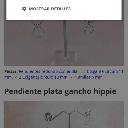
MOSTRAR DETALLES
Piezas:
Pendientes redondo con anilla
-
2
Colgante círculo 11
mm.
- 2
Colgante círculo 13 mm.
-
4
anillas 6 mm.
Pendiente plata gancho hippie