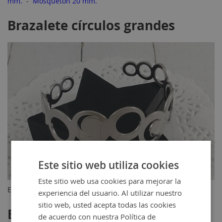
mm.
-
Mosquetón 20 mm.
Brazalete círculos grandes
Este sitio web utiliza cookies
Este sitio web usa cookies para mejorar la
Encuéntralo pulsando
aquí
experiencia del usuario. Al utilizar nuestro
sitio web, usted acepta todas las cookies
Brazalete círculos pequeños
de acuerdo con nuestra Política de