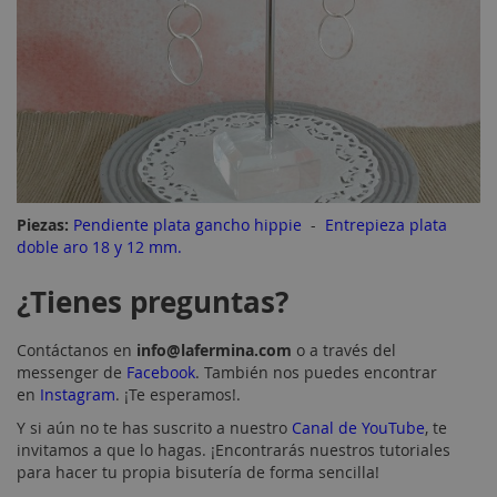
Piezas:
Pendiente plata gancho hippie
-
Entrepieza plata
doble aro 18 y 12 mm.
¿Tienes preguntas?
Contáctanos en
info@lafermina.com
o a través del
messenger de
Facebook
. También nos puedes encontrar
en
Instagram
. ¡Te esperamos!.
Y si aún no te has suscrito a nuestro
Canal de YouTube
, te
invitamos a que lo hagas. ¡Encontrarás nuestros tutoriales
para hacer tu propia bisutería de forma sencilla!