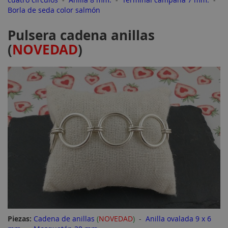
Borla de seda color salmón
Pulsera cadena anillas
(
NOVEDAD
)
Piezas:
Cadena de anillas
(
NOVEDAD
)
-
Anilla ovalada 9 x 6