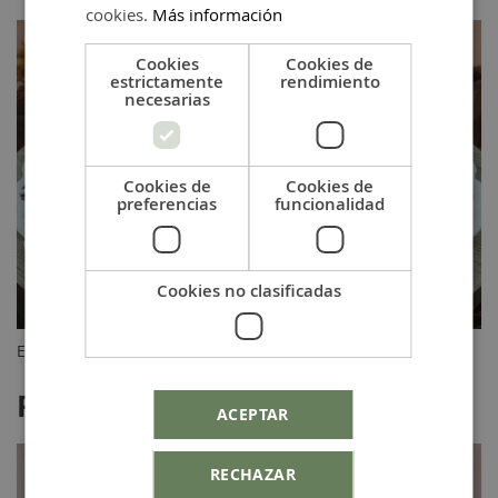
cookies.
Más información
Cookies
Cookies de
estrictamente
rendimiento
necesarias
Cookies de
Cookies de
preferencias
funcionalidad
Cookies no clasificadas
Encuéntralo pulsado
aquí
Pendiente redondo con anilla
ACEPTAR
RECHAZAR